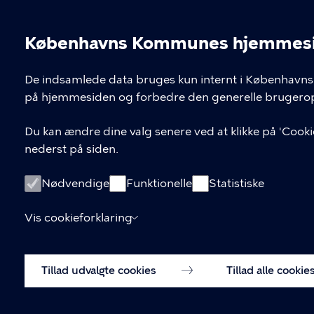
Københavns Kommunes hjemmesid
Cookieindstil
De indsamlede data bruges kun internt i Københavns 
på hjemmesiden og forbedre den generelle brugerop
Du kan ændre dine valg senere ved at klikke på 'Cookie
nederst på siden.
Nødvendige
Funktionelle
Statistiske
Vis cookieforklaring
Tillad udvalgte cookies
Tillad alle cookie