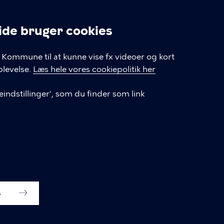
Tilgængelighedserklæring
e bruger cookies
Privatlivspolitik
linger
Kommune til at kunne vise fx videoer og kort
Cookiepolitik
levelse.
Læs hele vores cookiepolitik her
Cookieindstillinger
indstillinger', som du finder som link
s