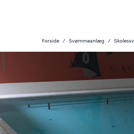
Primær
Gå
til
navigati
hovedindhold
Forside
Svømmeanlæg
Skoless
Brødkru
Sankt
Elisabeth
terapibas