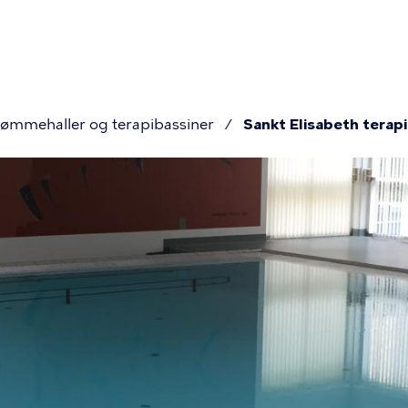
on
vømmehaller og terapibassiner
Sankt Elisabeth terap
mme
s
sin