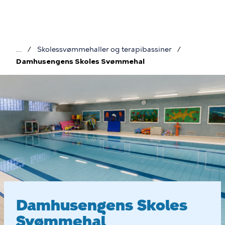
Gå
til
hovedindhold
Skolessvømmehaller og terapibassiner
Brødkrumme
Damhusengens Skoles Svømmehal
Damhusengens
Skoles
Svømmehal
Damhusengens Skoles
Svømmehal