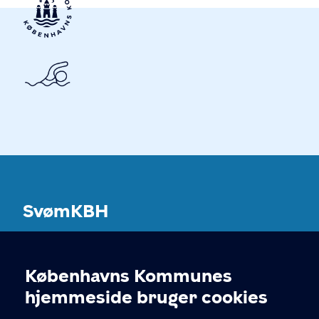
SvømKBH
Københavns Kommunes svømmeanlæg
Københavns Kommunes
Cookieindstillinger
KONTAKT
hjemmeside bruger cookies