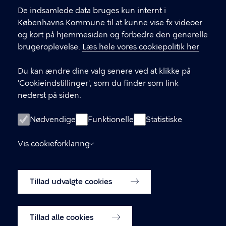
Københavns Kommune Nyropsgade 3, 3. sal
De indsamlede data bruges kun internt i
1602 København V
Københavns Kommune til at kunne vise fx videoer
og kort på hjemmesiden og forbedre den generelle
brugeroplevelse.
Læs hele vores cookiepolitik her
LINKS
Du kan ændre dine valg senere ved at klikke på
Kontakt og FAQ
'Cookieindstillinger', som du finder som link
nederst på siden.
Ordensregler
Handelsbetingelser for billetkøb
Nødvendige
Funktionelle
Statistiske
Tilgængelighedserklæring
Vis cookieforklaring
Privatlivspolitik
Tillad udvalgte cookies
Cookiepolitik
Cookieindstillinger
Tillad alle cookies