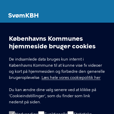
SvømKBH
Københavns Kommunes svømmeanlæg
Københavns Kommunes
Cookieindstillinger
KONTAKT
hjemmeside bruger cookies
Københavns Kommune Nyropsgade 3, 3. sal
De indsamlede data bruges kun internt i
1602 København V
Københavns Kommune til at kunne vise fx videoer
og kort på hjemmesiden og forbedre den generelle
brugeroplevelse.
Læs hele vores cookiepolitik her
LINKS
Du kan ændre dine valg senere ved at klikke på
Kontakt og FAQ
'Cookieindstillinger', som du finder som link
nederst på siden.
Ordensregler