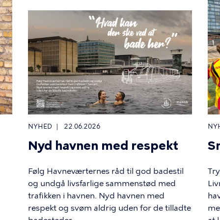
NYHED
22.06.2026
NY
Nyd havnen med respekt
S
Følg Havneværternes råd til god badestil
Try
og undgå livsfarlige sammenstød med
Liv
trafikken i havnen. Nyd havnen med
hav
respekt og svøm aldrig uden for de tilladte
med