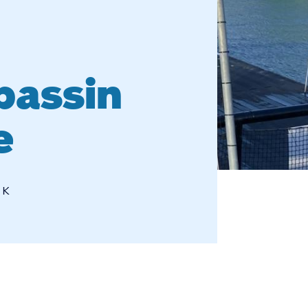
bassin
e
 K