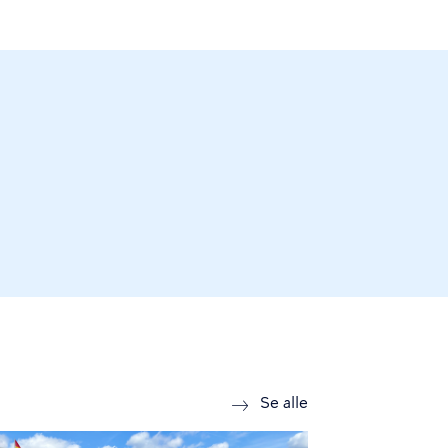
news
Se alle