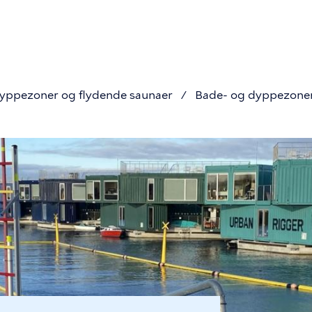
on
dyppezoner og flydende saunaer
Bade- og dyppezone
mme
assin