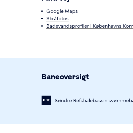
Google Maps
Skråfotos
Badevandsprofiler i Københavns K
Baneoversigt
Søndre
Refshalebassin
svømmeb
PDF