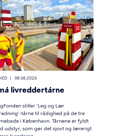
HED
08.06.2026
må livreddertårne
gFonden stiller 'Leg og Lær
redning'-tårne til rådighed på de tre
nebade i København. Tårnene er fyldt
 udstyr, som gør det sjovt og lærerigt