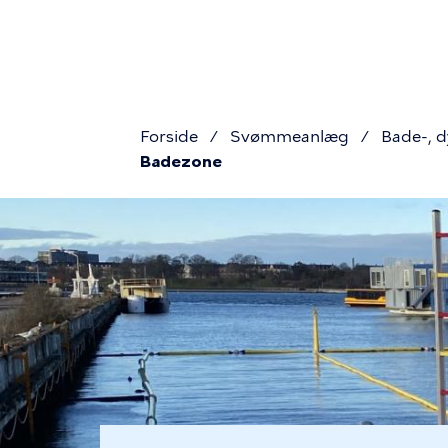
Primær
Gå
til
navigati
hovedindhold
Forside
Svømmeanlæg
Bade-, 
Badezone
Brødkru
Billede
Søndre
Refshaleb