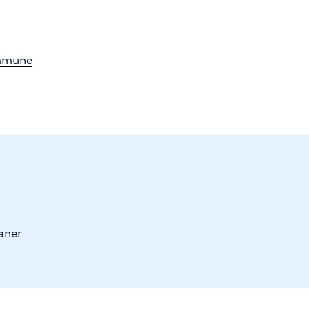
ommune
aner