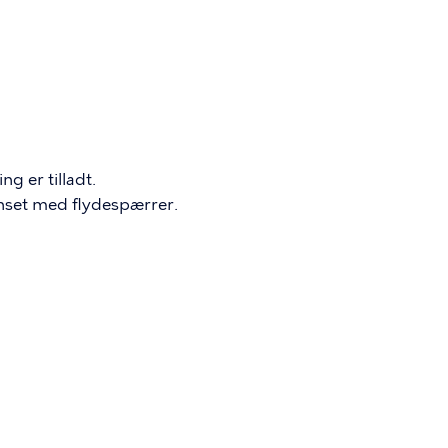
g er tilladt.
nset med flydespærrer.