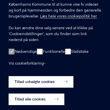
Københavns Kommune til at kunne vise fx videoer
og kort på hjemmesiden og forbedre den generelle
brugeroplevelse.
Læs hele vores cookiepolitik her
LINKS
Du kan ændre dine valg senere ved at klikke på
Kontakt og FAQ
'Cookieindstillinger', som du finder som link
nederst på siden.
Ordensregler
Handelsbetingelser for billetkøb
Nødvendige
Funktionelle
Statistiske
Tilgængelighedserklæring
Vis cookieforklaring
Privatlivspolitik
Tillad udvalgte cookies
Cookiepolitik
Cookieindstillinger
Tillad alle cookies