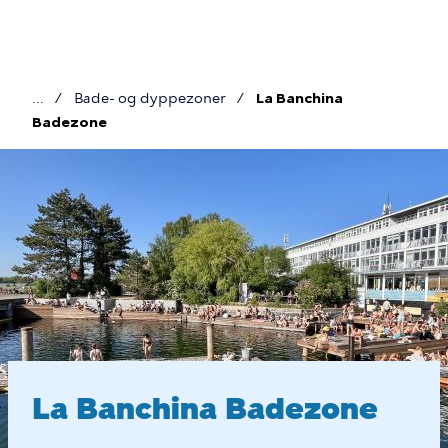
Gå
til
hovedindhold
Bade- og dyppezoner
La Banchina
Brødkrumme
Badezone
La
Banchina
La Banchina Badezone