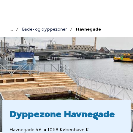
Gå
til
hovedindhold
Bade- og dyppezoner
Havnegade
Brødkrumme
Havnegade
Dyppezone Havnegade
Havnegade 46 • 1058 København K