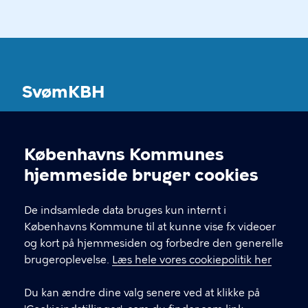
SvømKBH
Københavns Kommunes svømmeanlæg
Københavns Kommunes
Cookieindstillinger
KONTAKT
hjemmeside bruger cookies
Københavns Kommune Nyropsgade 3, 3. sal
De indsamlede data bruges kun internt i
1602 København V
Københavns Kommune til at kunne vise fx videoer
og kort på hjemmesiden og forbedre den generelle
brugeroplevelse.
Læs hele vores cookiepolitik her
LINKS
Du kan ændre dine valg senere ved at klikke på
Kontakt og FAQ