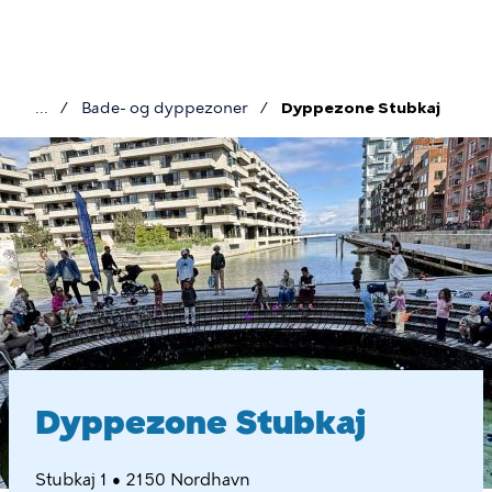
Gå
til
hovedindhold
Bade- og dyppezoner
Dyppezone Stubkaj
Brødkrumme
Dyppezone
Stubkaj
Dyppezone Stubkaj
Stubkaj 1 • 2150 Nordhavn