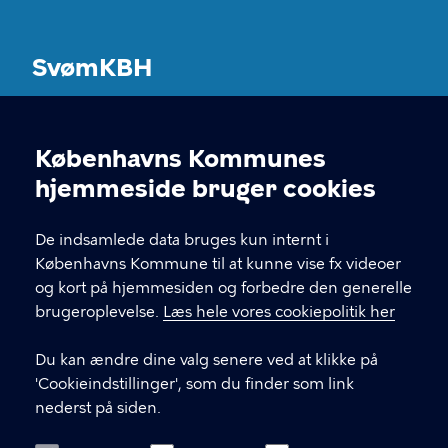
SvømKBH
Københavns Kommunes svømmeanlæg
Københavns Kommunes
Cookieindstillinger
KONTAKT
hjemmeside bruger cookies
Københavns Kommune Nyropsgade 3, 3. sal
De indsamlede data bruges kun internt i
1602 København V
Københavns Kommune til at kunne vise fx videoer
og kort på hjemmesiden og forbedre den generelle
brugeroplevelse.
Læs hele vores cookiepolitik her
LINKS
Du kan ændre dine valg senere ved at klikke på
Kontakt og FAQ
'Cookieindstillinger', som du finder som link
nederst på siden.
Ordensregler