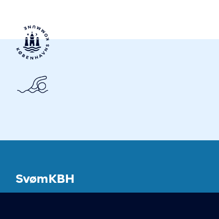
SvømKBH
Københavns Kommunes svømmeanlæg