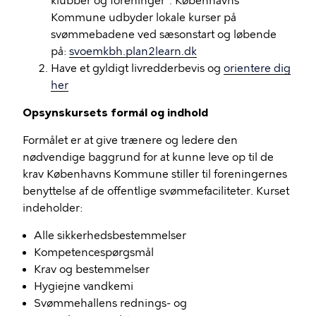
klubber og foreninger". Københavns
Kommune udbyder lokale kurser på
svømmebadene ved sæsonstart og løbende
på:
svoemkbh.plan2learn.dk
Have et gyldigt livredderbevis og
orientere dig
her
Opsynskursets formål og indhold
Formålet er at give trænere og ledere den
nødvendige baggrund for at kunne leve op til de
krav Københavns Kommune stiller til foreningernes
benyttelse af de offentlige svømmefaciliteter. Kurset
indeholder:
Alle sikkerhedsbestemmelser
Kompetencespørgsmål
Krav og bestemmelser
Hygiejne vandkemi
Svømmehallens rednings- og