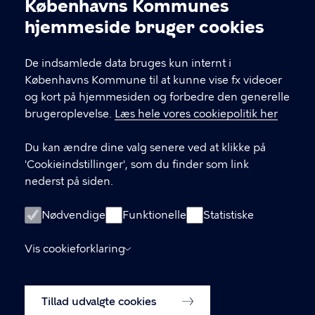
Københavns Kommunes
Cookieindstillinger
KONTAKT
hjemmeside bruger cookies
Københavns Kommune Nyropsgade 3, 3. sal
De indsamlede data bruges kun internt i
1602 København V
Københavns Kommune til at kunne vise fx videoer
og kort på hjemmesiden og forbedre den generelle
brugeroplevelse.
Læs hele vores cookiepolitik her
LINKS
Du kan ændre dine valg senere ved at klikke på
Kontakt og FAQ
'Cookieindstillinger', som du finder som link
nederst på siden.
Ordensregler
Handelsbetingelser for billetkøb
Nødvendige
Funktionelle
Statistiske
Tilgængelighedserklæring
Vis cookieforklaring
Privatlivspolitik
Tillad udvalgte cookies
Cookiepolitik