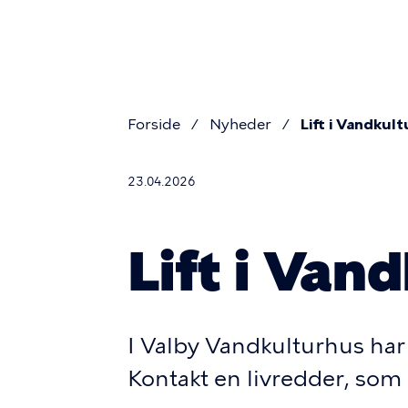
Primær
Gå
til
navigati
hovedindhold
Forside
Nyheder
Lift i Vandkul
Brødkru
23.04.2026
Lift i Van
I Valby Vandkulturhus har v
Kontakt en livredder, som 