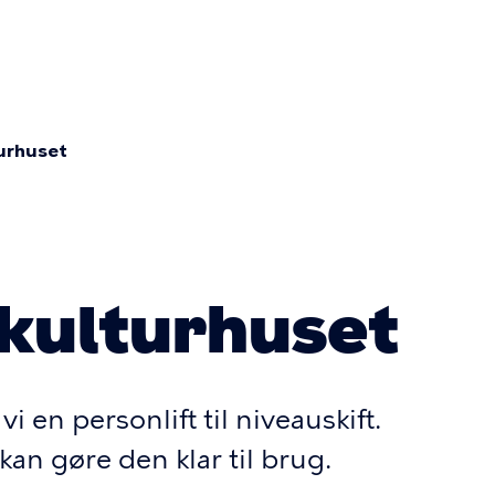
on
turhuset
mme
dkulturhuset
i en personlift til niveauskift.
kan gøre den klar til brug.