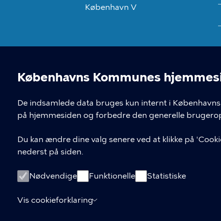
København V
Københavns Kommunes hjemmesid
Cookieindstil
De indsamlede data bruges kun internt i Københavns 
på hjemmesiden og forbedre den generelle brugerop
Du kan ændre dine valg senere ved at klikke på 'Cookie
nederst på siden.
Nødvendige
Funktionelle
Statistiske
Vis cookieforklaring