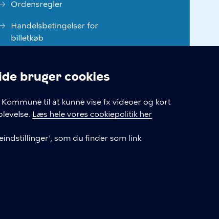
Ordensregler
Handelsbetingelser for
billetkøb
Tilgængelighedserklæring
e bruger cookies
Privatlivspolitik
linger
Kommune til at kunne vise fx videoer og kort
Cookiepolitik
levelse.
Læs hele vores cookiepolitik her
Cookieindstillinger
indstillinger', som du finder som link